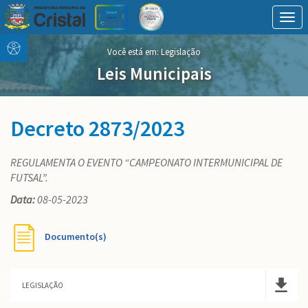
Togg
navig
Conteúdo
conteúdo
Você está em:
Legislação
Menu
do
menu
Leis Municipais
Decreto 2873/2023
REGULAMENTA O EVENTO “CAMPEONATO INTERMUNICIPAL DE
FUTSAL”.
Data:
08-05-2023
Documento(s)
LEGISLAÇÃO