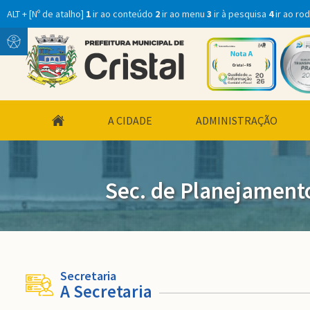
ALT + [Nº de atalho]
1
ir ao conteúdo
2
ir ao menu
3
ir à pesquisa
4
ir ao ro
Conteúdo
Menu
conteúdo
A CIDADE
ADMINISTRAÇÃO
do
menu
Sec. de Planejament
Secretaria
A Secretaria