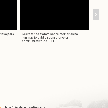
ribua para
Secretários tratam sobre melhorias na
O Municíp
iluminação pública com o diretor
caminhão
administrativo da CEEE
Horário de Atendimento: