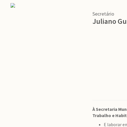
Secretário
Juliano Gu
À Secretaria Mu
Trabalho e Habi
E laborar e