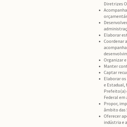
Diretrizes 
Acompanham
orçamentári
Desenvolver
administraç
Elaborar es
Coordenar a
acompanhand
desenvolvi
Organizar e
Manter cont
Captar recu
Elaborar os
e Estadual,
Prefeito(a)
Federal em 
Propor, imp
âmbito das 
Oferecer ap
indústria e 