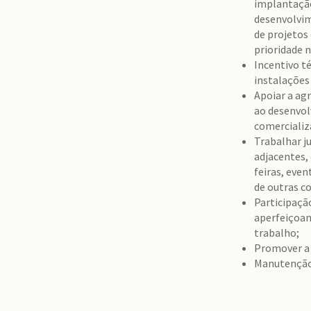
implantação
desenvolvim
de projetos
prioridade 
Incentivo t
instalações 
Apoiar a agr
ao desenvol
comercializ
Trabalhar j
adjacentes,
feiras, eve
de outras c
Participaçã
aperfeiçoa
trabalho;
Promover a 
Manutenção 