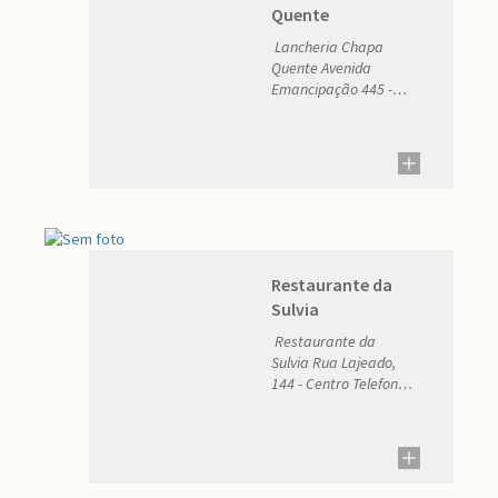
Quente
Lancheria Chapa
Quente Avenida
Emancipação 445 -
Centro Telefone: (51)n
997914626 E-mail:
015151997914626@gmail.com.br
Restaurante da
Sulvia
Restaurante da
Sulvia Rua Lajeado,
144 - Centro Telefone:
(51) 997407612 E-
mail: