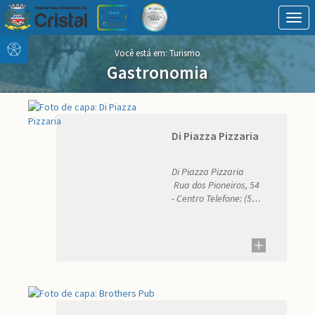
Togg
navig
Conteúdo
conteúdo
Você está em: Turismo
Menu
do
Gastronomia
menu
Di Piazza Pizzaria
Di Piazza Pizzaria
Rua dos Pioneiros, 54
- Centro Telefone: (51)
98065-6522 E-mail:
dipiazzacristal@gmail.com.br