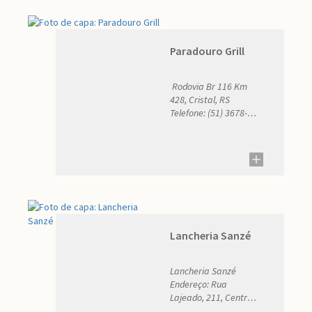
Paradouro Grill
Rodovia Br 116 Km
428, Cristal, RS
Telefone: (51) 3678-
1480 / (51) 98585-
7184 E-mail: pargrill@
gmail.com
Lancheria Sanzé
Lancheria Sanzé
Endereço: Rua
Lajeado, 211, Centro
Telefone: (51)