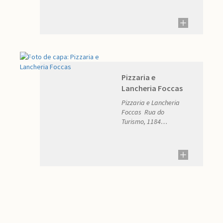
98898990 E-mail:
sandrapires25@yahoo.com.br
Pizzaria e
Lancheria Foccas
Pizzaria e Lancheria
Foccas Rua do
Turismo, 1184
Telefone: (51) 3678-
1557 E-mail:
wanystrelow@gmail.com.br