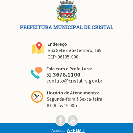
Conteúdo
Rodapé
Endereço
Rua Sete de Setembro, 189
CEP: 96195-000
Fale com a Prefeitura:
3678.1100
51
contato@cristal.rs.gov.br
Horário de Atendimento:
Segunda-feira à Sexta-feira
8:00h às 15:00h
Link
Link
para
para
o
o
Acessar
WEBMAIL