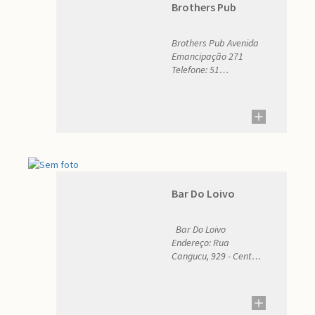
Brothers Pub
Brothers Pub Avenida
Emancipação 271
Telefone: 51
997879602 E-mail:
brunalilgecardoso441@gmail.com.
Bar Do Loivo
Bar Do Loivo
Endereço: Rua
Cangucu, 929 - Centro
Telefone: (51)
80496392 E-mail: