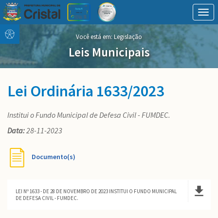
Togg
navig
Conteúdo
conteúdo
Você está em:
Legislação
Menu
do
menu
Leis Municipais
Lei Ordinária 1633/2023
Institui o Fundo Municipal de Defesa Civil - FUMDEC.
Data:
28-11-2023
Documento(s)
LEI Nº 1633 - DE 28 DE NOVEMBRO DE 2023 INSTITUI O FUNDO MUNICIPAL
DE DEFESA CIVIL - FUMDEC.