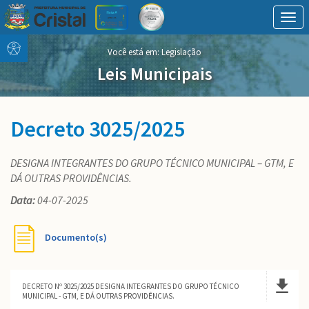
Togg
navig
Conteúdo
conteúdo
Você está em:
Legislação
Menu
do
menu
Leis Municipais
Decreto 3025/2025
DESIGNA INTEGRANTES DO GRUPO TÉCNICO MUNICIPAL – GTM, E
DÁ OUTRAS PROVIDÊNCIAS.
Data:
04-07-2025
Documento(s)
DECRETO Nº 3025/2025 DESIGNA INTEGRANTES DO GRUPO TÉCNICO
MUNICIPAL - GTM, E DÁ OUTRAS PROVIDÊNCIAS.