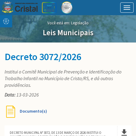
Togg
navig
Conteúdo
conteúdo
Você está em:
Legislação
Menu
do
menu
Leis Municipais
Decreto 3072/2026
Institui o Comitê Municipal de Prevenção e Identificação do
Trabalho Infantil no Município de Crista/RS, e dá outras
providências.
Data:
13-03-2026
Documento(s)
DECRETO MUNICIPAL N° 3072, DE 13 DE MARÇO DE 2026 INSTITUI O