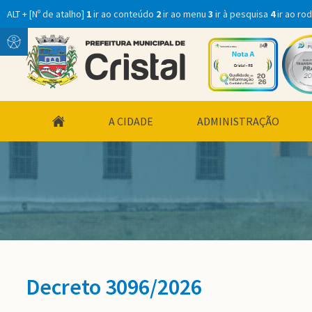
ALT + [Nº de atalho]
1
ir ao conteúdo
2
ir ao menu
3
ir à pesquisa
4
ir ao ro
Conteúdo
Menu
conteúdo
A CIDADE
ADMINISTRAÇÃO
do
menu
Decreto 3096/2026