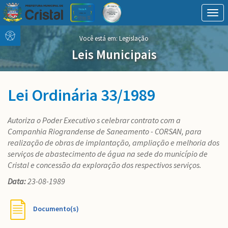
Togg
navig
Conteúdo
conteúdo
Você está em:
Legislação
Menu
do
menu
Leis Municipais
Lei Ordinária 33/1989
Autoriza o Poder Executivo s celebrar contrato com a
Companhia Riograndense de Saneamento - CORSAN, para
realização de obras de implantação, ampliação e melhoria dos
serviços de abastecimento de água na sede do município de
Cristal e concessão da exploração dos respectivos serviços.
Data:
23-08-1989
Documento(s)