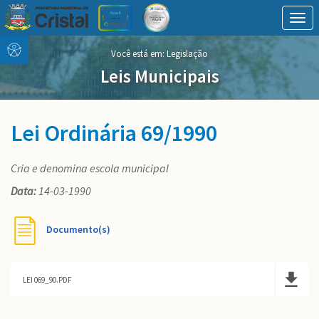
Togg
navig
Conteúdo
conteúdo
Você está em:
Legislação
Menu
do
menu
Leis Municipais
Lei Ordinária 69/1990
Cria e denomina escola municipal
Data:
14-03-1990
Documento(s)
LEI 069_90.PDF