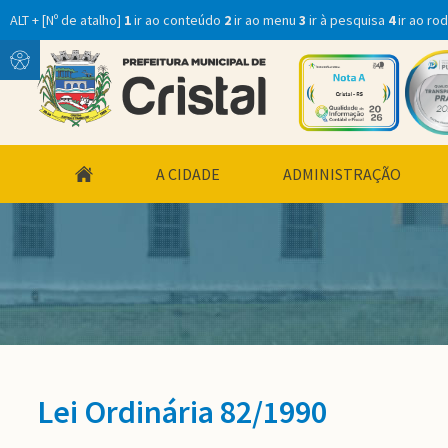
ALT + [Nº de atalho]
1
ir ao conteúdo
2
ir ao menu
3
ir à pesquisa
4
ir ao ro
Conteúdo
Menu
conteúdo
A CIDADE
ADMINISTRAÇÃO
do
menu
Lei Ordinária 82/1990