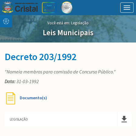
Togg
navig
Conteúdo
conteúdo
Você está em:
Legislação
Menu
do
menu
Leis Municipais
Decreto 203/1992
"Nomeia membros para comissão de Concurso Público."
Data:
31-03-1992
Documento(s)
LEGISLAÇÃO