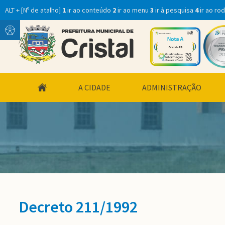
ALT + [Nº de atalho]
1
ir ao conteúdo
2
ir ao menu
3
ir à pesquisa
4
ir ao ro
Conteúdo
Menu
conteúdo
A CIDADE
ADMINISTRAÇÃO
do
menu
Decreto 211/1992