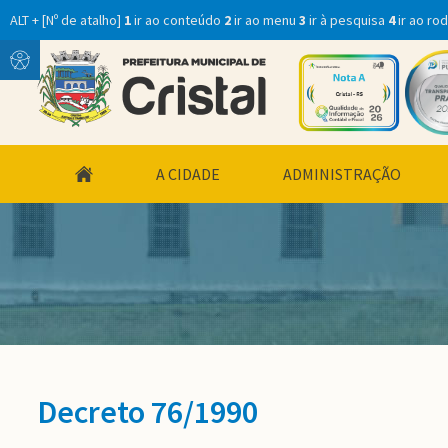
ALT + [Nº de atalho]
1
ir ao conteúdo
2
ir ao menu
3
ir à pesquisa
4
ir ao ro
Conteúdo
Menu
conteúdo
A CIDADE
ADMINISTRAÇÃO
do
menu
Decreto 76/1990