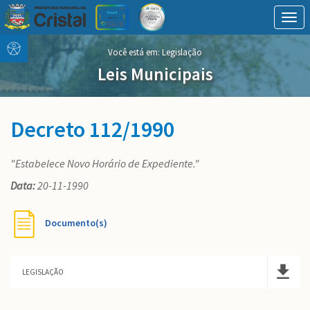
Togg
navig
Conteúdo
conteúdo
Você está em:
Legislação
Menu
do
menu
Leis Municipais
Decreto 112/1990
"Estabelece Novo Horário de Expediente."
Data:
20-11-1990
Documento(s)
LEGISLAÇÃO