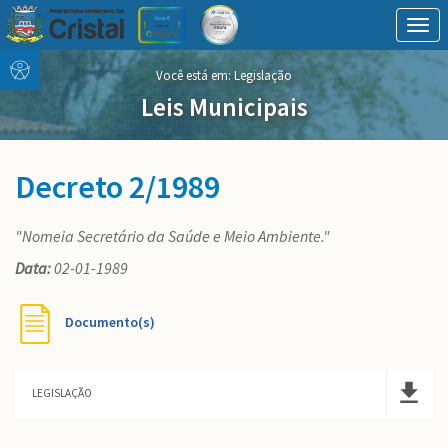
Togg
navig
Conteúdo
conteúdo
Você está em:
Legislação
Menu
do
menu
Leis Municipais
Decreto 2/1989
"Nomeia Secretário da Saúde e Meio Ambiente."
Data:
02-01-1989
Documento(s)
LEGISLAÇÃO