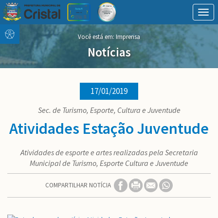
Togg
navig
Conteúdo
conteúdo
Você está em: Imprensa
Menu
do
menu
Notícias
17/01/2019
Sec. de Turismo, Esporte, Cultura e Juventude
Atividades Estação Juventude
Atividades de esporte e artes realizadas pela Secretaria
Municipal de Turismo, Esporte Cultura e Juventude
COMPARTILHAR NOTÍCIA