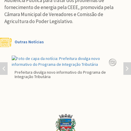
Audiência Pública para tratar dos problemas de
fornecimento de energia pela CEEE, promovida pela
Câmara Municipal de Vereadores e Comissão de
Agricultura do Poder Legislativo.
Outras Notícias
Prefeitura divulga novo informativo do Programa de
Par
Integração Tributária
co
Conteúdo
Rodapé