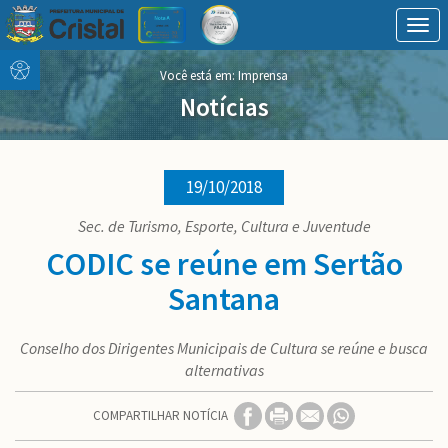
Togg
navig
Conteúdo
conteúdo
Você está em: Imprensa
Menu
do
menu
Notícias
19/10/2018
Sec. de Turismo, Esporte, Cultura e Juventude
CODIC se reúne em Sertão
Santana
Conselho dos Dirigentes Municipais de Cultura se reúne e busca
alternativas
COMPARTILHAR NOTÍCIA