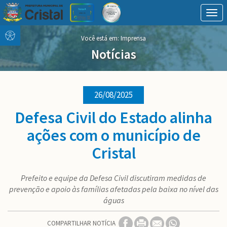
Togg
navig
Conteúdo
conteúdo
Você está em: Imprensa
Menu
do
menu
Notícias
26/08/2025
Defesa Civil do Estado alinha
ações com o município de
Cristal
Prefeito e equipe da Defesa Civil discutiram medidas de
prevenção e apoio às famílias afetadas pela baixa no nível das
águas
COMPARTILHAR NOTÍCIA