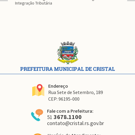
Integração Tributária
co
Conteúdo
Rodapé
Endereço
Rua Sete de Setembro, 189
CEP: 96195-000
Fale com a Prefeitura:
3678.1100
51
contato@cristal.rs.gov.br