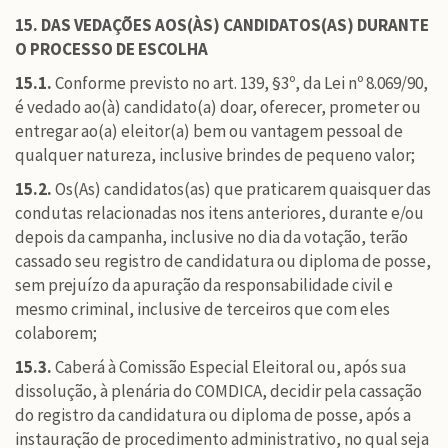
15. DAS VEDAÇÕES AOS(ÀS) CANDIDATOS(AS) DURANTE
O PROCESSO DE ESCOLHA
15.1.
Conforme previsto no art. 139, §3º, da Lei nº 8.069/90,
é vedado ao(à) candidato(a) doar, oferecer, prometer ou
entregar ao(a) eleitor(a) bem ou vantagem pessoal de
qualquer natureza, inclusive brindes de pequeno valor;
15.2.
Os(As) candidatos(as) que praticarem quaisquer das
condutas relacionadas nos itens anteriores, durante e/ou
depois da campanha, inclusive no dia da votação, terão
cassado seu registro de candidatura ou diploma de posse,
sem prejuízo da apuração da responsabilidade civil e
mesmo criminal, inclusive de terceiros que com eles
colaborem;
15.3.
Caberá à Comissão Especial Eleitoral ou, após sua
dissolução, à plenária do COMDICA, decidir pela cassação
do registro da candidatura ou diploma de posse, após a
instauração de procedimento administrativo, no qual seja