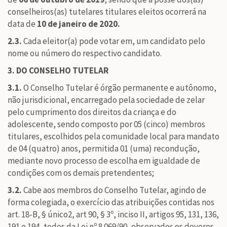
conselheiros(as) tutelares titulares eleitos ocorrerá na
data de
10 de janeiro de 2020.
2.3.
Cada eleitor(a) pode votar em, um candidato pelo
nome ou número do respectivo candidato.
3. DO CONSELHO TUTELAR
3.1.
O Conselho Tutelar é órgão permanente e autônomo,
não jurisdicional, encarregado pela sociedade de zelar
pelo cumprimento dos direitos da criança e do
adolescente, sendo composto por 05 (cinco) membros
titulares, escolhidos pela comunidade local para mandato
de 04 (quatro) anos, permitida 01 (uma) recondução,
mediante novo processo de escolha em igualdade de
condições com os demais pretendentes;
3.2.
Cabe aos membros do Conselho Tutelar, agindo de
forma colegiada, o exercício das atribuições contidas nos
art. 18-B, § único2, art 90, § 3º, inciso II, artigos 95, 131, 136,
191 e 194, todos da Lei nº 8.069/90, observados os deveres