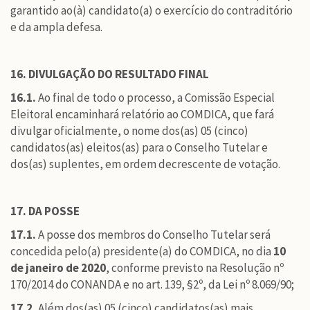
garantido ao(à) candidato(a) o exercício do contraditório
e da ampla defesa.
16. DIVULGAÇÃO DO RESULTADO FINAL
16.1.
Ao final de todo o processo, a Comissão Especial
Eleitoral encaminhará relatório ao COMDICA, que fará
divulgar oficialmente, o nome dos(as) 05 (cinco)
candidatos(as) eleitos(as) para o Conselho Tutelar e
dos(as) suplentes, em ordem decrescente de votação.
17. DA POSSE
17.1.
A posse dos membros do Conselho Tutelar será
concedida pelo(a) presidente(a) do COMDICA, no dia
10
de janeiro de 2020
, conforme previsto na Resolução nº
170/2014 do CONANDA e no art. 139, §2º, da Lei nº 8.069/90;
17.2.
Além dos(as) 05 (cinco) candidatos(as) mais