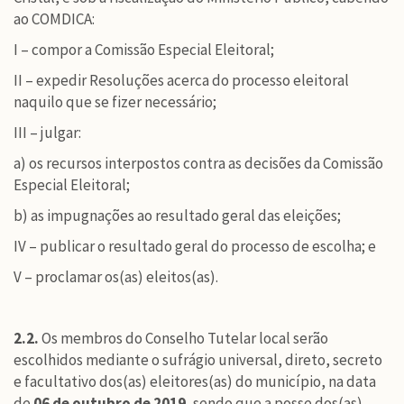
ao COMDICA:
I – compor a Comissão Especial Eleitoral;
II – expedir Resoluções acerca do processo eleitoral
naquilo que se fizer necessário;
III – julgar:
a) os recursos interpostos contra as decisões da Comissão
Especial Eleitoral;
b) as impugnações ao resultado geral das eleições;
IV – publicar o resultado geral do processo de escolha; e
V – proclamar os(as) eleitos(as).
2.2.
Os membros do Conselho Tutelar local serão
escolhidos mediante o sufrágio universal, direto, secreto
e facultativo dos(as) eleitores(as) do município, na data
de
06 de outubro de 2019
, sendo que a posse dos(as)