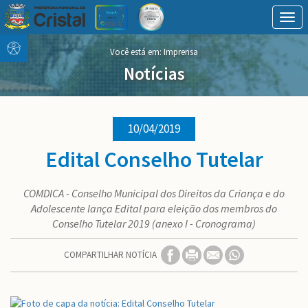
Togg
navig
Conteúdo
conteúdo
Você está em: Imprensa
Menu
do
menu
Notícias
10/04/2019
Edital Conselho Tutelar
COMDICA - Conselho Municipal dos Direitos da Criança e do
Adolescente lança Edital para eleição dos membros do
Conselho Tutelar 2019 (anexo I - Cronograma)
COMPARTILHAR NOTÍCIA