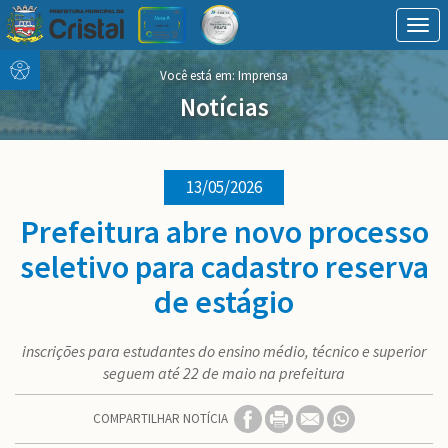
Togg
navig
Conteúdo
conteúdo
Você está em: Imprensa
Menu
do
menu
Notícias
13/05/2026
Prefeitura abre novo processo
seletivo para cadastro reserva
de estágio
inscrições para estudantes do ensino médio, técnico e superior
seguem até 22 de maio na prefeitura
COMPARTILHAR NOTÍCIA