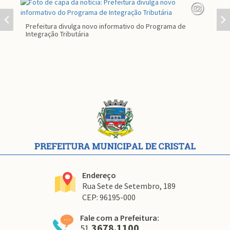
Prefeitura divulga novo informativo do Programa de
Par
Integração Tributária
co
Conteúdo
Rodapé
Endereço
Rua Sete de Setembro, 189
CEP: 96195-000
Fale com a Prefeitura:
3678.1100
51