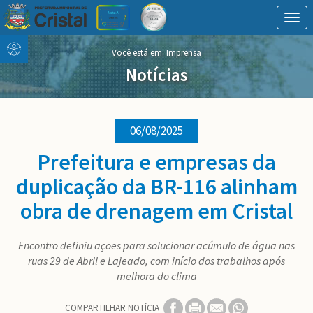
Togg
navig
Conteúdo
conteúdo
Você está em: Imprensa
Menu
do
menu
Notícias
06/08/2025
Prefeitura e empresas da
duplicação da BR-116 alinham
obra de drenagem em Cristal
Encontro definiu ações para solucionar acúmulo de água nas
ruas 29 de Abril e Lajeado, com início dos trabalhos após
melhora do clima
COMPARTILHAR NOTÍCIA