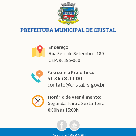
Conteúdo
Rodapé
Endereço
Rua Sete de Setembro, 189
CEP: 96195-000
Fale com a Prefeitura:
3678.1100
51
contato@cristal.rs.gov.br
Horário de Atendimento:
Segunda-feira à Sexta-feira
8:00h às 15:00h
Link
Link
para
para
o
o
Acessar
WEBMAIL