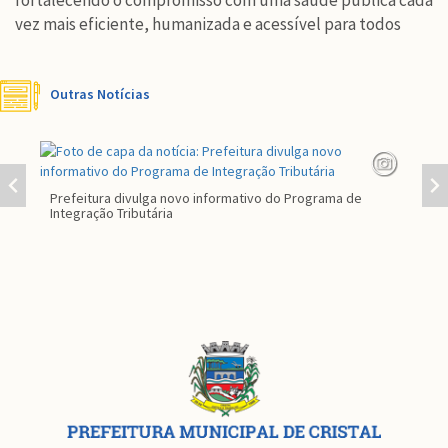
fortalecendo o compromisso com uma saúde pública cada
vez mais eficiente, humanizada e acessível para todos
Outras Notícias
Prefeitura divulga novo informativo do Programa de
Par
Integração Tributária
co
Conteúdo
Rodapé