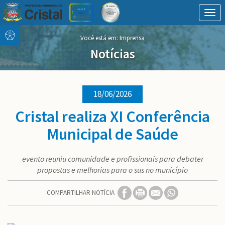
Togg
navig
Conteúdo
conteúdo
Você está em: Imprensa
Menu
do
menu
Notícias
18/06/2026
Cristal realiza XI Conferência
Municipal de Saúde
evento reuniu comunidade e profissionais para debater
propostas e melhorias para o sus no município
COMPARTILHAR NOTÍCIA