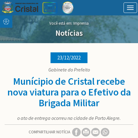
Tog
navi
Conteúdo
conteúdo
Você está em: Imprensa
Menu
do
menu
Notícias
23/12/2022
Gabinete do Prefeito
Munícipio de Cristal recebe
nova viatura para o Efetivo da
Brigada Militar
o ato de entrega ocorreu na cidade de Porto Alegre.
COMPARTILHAR NOTÍCIA