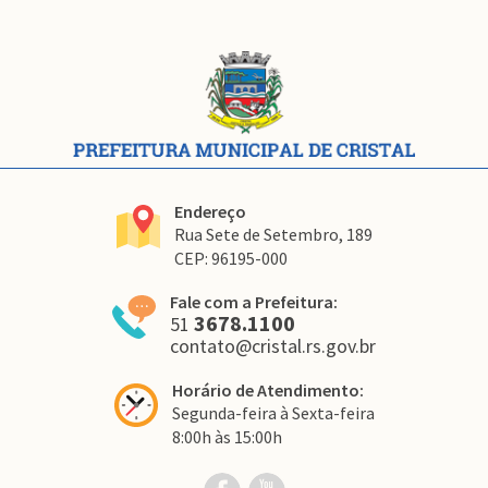
Conteúdo
Rodapé
Endereço
Rua Sete de Setembro, 189
CEP: 96195-000
Fale com a Prefeitura:
3678.1100
51
contato@cristal.rs.gov.br
Horário de Atendimento:
Segunda-feira à Sexta-feira
8:00h às 15:00h
Link
Link