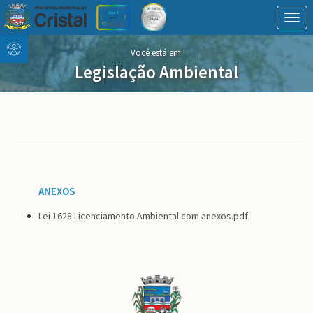
Togg
navig
Conteúdo
conteúdo
Você está em:
Menu
do
Legislação Ambiental
menu
ANEXOS
Lei 1628 Licenciamento Ambiental com anexos.pdf
Conteúdo
Rodapé