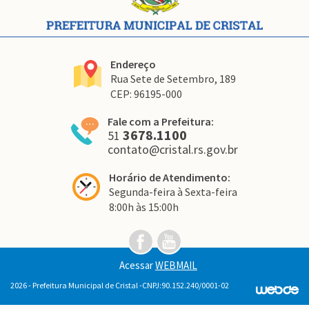
Endereço
Rua Sete de Setembro, 189
CEP: 96195-000
Fale com a Prefeitura:
3678.1100
51
contato@cristal.rs.gov.br
Horário de Atendimento:
Segunda-feira à Sexta-feira
8:00h às 15:00h
Link
Link
para
para
o
o
Acessar
WEBMAIL
facebook
youtube
2026 - Prefeitura Municipal de Cristal -CNPJ:90.152.240/0001-02