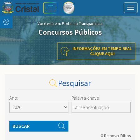
Togg
navig
Conteúdo
conteúdo
Você está em:
Portal da Transparência
Menu
do
Concursos Públicos
menu
INFORMAÇÕES EM TEMPO REAL
CLIQUE AQUI
Pesquisar
Ano:
Palavra-chave:
BUSCAR
X Remover Filtros