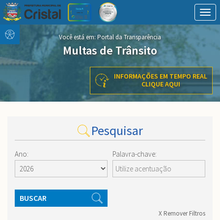
Togg
navig
Conteúdo
conteúdo
Você está em:
Portal da Transparência
Menu
do
Multas de Trânsito
menu
INFORMAÇÕES EM TEMPO REAL
CLIQUE AQUI
Pesquisar
Ano:
Palavra-chave:
BUSCAR
X Remover Filtros