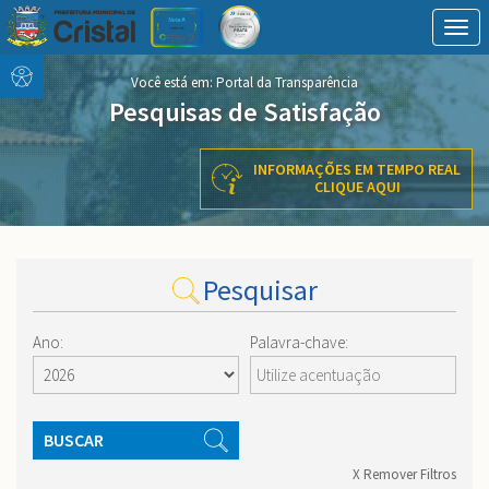
Togg
navig
Conteúdo
conteúdo
Você está em:
Portal da Transparência
Menu
do
Pesquisas de Satisfação
menu
INFORMAÇÕES EM TEMPO REAL
CLIQUE AQUI
Pesquisar
Ano:
Palavra-chave:
BUSCAR
X Remover Filtros