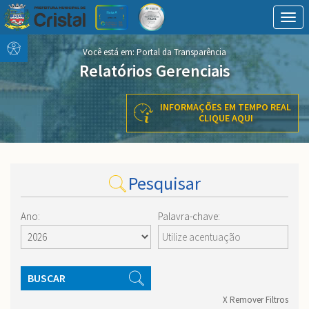
Togg
navig
Conteúdo
conteúdo
Você está em:
Portal da Transparência
Menu
do
Relatórios Gerenciais
menu
INFORMAÇÕES EM TEMPO REAL
CLIQUE AQUI
Pesquisar
Ano:
Palavra-chave:
BUSCAR
X Remover Filtros